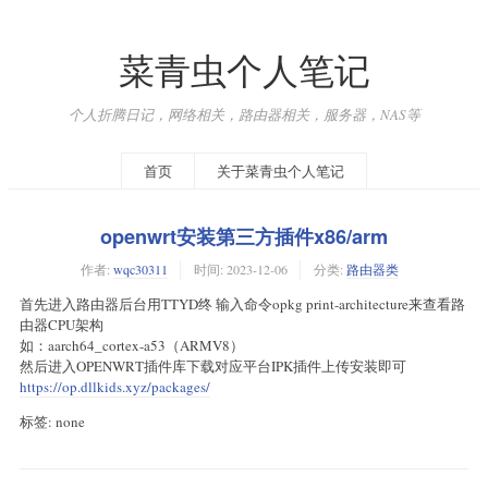
菜青虫个人笔记
个人折腾日记，网络相关，路由器相关，服务器，NAS等
首页
关于菜青虫个人笔记
openwrt安装第三方插件x86/arm
作者:
wqc30311
时间:
2023-12-06
分类:
路由器类
首先进入路由器后台用TTYD终 输入命令opkg print-architecture来查看路
由器CPU架构
如：aarch64_cortex-a53（ARMV8）
然后进入OPENWRT插件库下载对应平台IPK插件上传安装即可
https://op.dllkids.xyz/packages/
标签: none